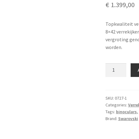
€
1.399,00
Topkwaliteit ve
8×42 verrekijke
vergroting geno
worden.
Swarovski
SLC
8x42
HD
quantity
SKU:
0727-1
Categories:
Verre
Tags:
binoculars
,
Brand:
Swarovski