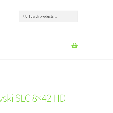
Search
Search
for:
ski SLC 8×42 HD