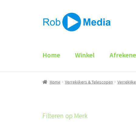
Ga
Ga
door
naar
naar
de
navigatie
inhoud
Home
Winkel
Afreken
Home
Verrekijkers & Telescopen
Verrekijke
Filteren op Merk