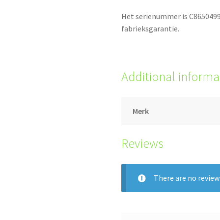
Het serienummer is C865049929
fabrieksgarantie.
Additional informa
Merk
Reviews
There are no review