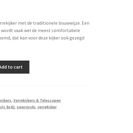
rrekijker met de traditionele bouwwijze. Een
r wordt vaak wel de meest comfortabele
emd, dat kan voor deze kijker ook gezegd
Add to cart
kijkers
,
Verrekijkers & Telescopen
slc 8x42
,
swarovski
,
verrekijker