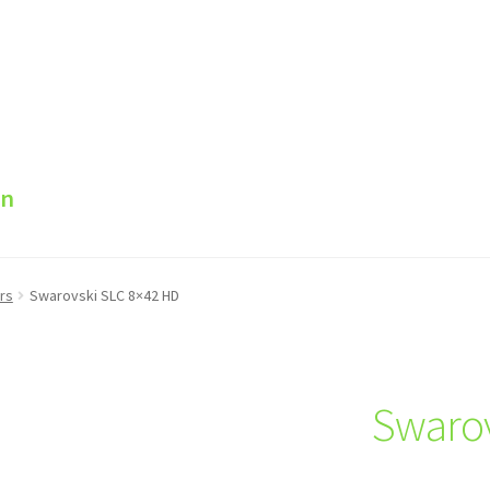
en
rs
Swarovski SLC 8×42 HD
Swarov