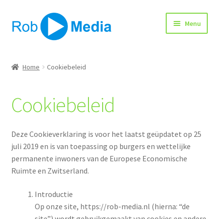
Ga
Ga
Menu
door
naar
naar
de
navigatie
inhoud
Home
Home
Cookiebeleid
Winkel
Cookiebeleid
Afrekenen
Deze Cookieverklaring is voor het laatst geüpdatet op 25
juli 2019 en is van toepassing op burgers en wettelijke
permanente inwoners van de Europese Economische
Ruimte en Zwitserland.
Introductie
Op onze site, https://rob-media.nl (hierna: “de
site”) wordt gebruikgemaakt van cookies en andere