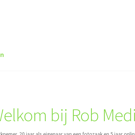
en
elkom bij Rob Med
knemer, 20 jaar als eigenaar van een fotozaak en 5 jaar onlin