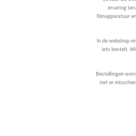
ervaring ter
filmapparatuur en
In de webshop vin
iets bestelt. 
Bestellingen word
ziet er misschie