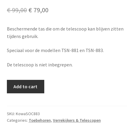
Original
Current
€
99,00
€
79,00
price
price
Beschermende tas die om de telescoop kan blijven zitten
was:
is:
tijdens gebruik.
€ 99,00.
€ 79,00.
Speciaal voor de modellen TSN-881 en TSN-883.
De telescoop is niet inbegrepen.
Kowa
Add to cart
paraattas
voor
TSN-
881/883
SKU:
KowaSOC883
Categories:
Toebehoren
,
Verrekijkers & Telescopen
quantity