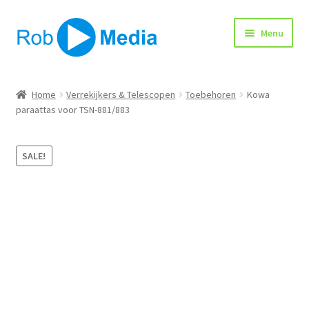
Ga
Ga
Menu
door
naar
naar
de
navigatie
inhoud
Home
Home
Verrekijkers & Telescopen
Toebehoren
Kowa
paraattas voor TSN-881/883
Winkel
SALE!
Afrekenen