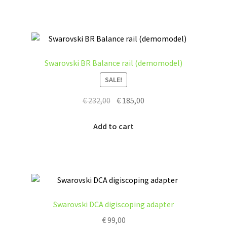
Swarovski BR Balance rail (demomodel)
SALE!
Original
Current
€
232,00
€
185,00
price
price
was:
is:
Add to cart
€ 232,00.
€ 185,00.
Swarovski DCA digiscoping adapter
€
99,00