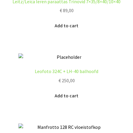
Leitz/Leica leren paraattas Trinovid 7×35/8×40/10×40
€
89,00
Add to cart
Leofoto 324C + LH-40 balhoofd
€
250,00
Add to cart