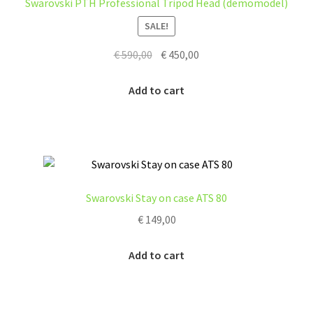
Swarovski PTH Professional Tripod Head (demomodel)
SALE!
Original
Current
€
590,00
€
450,00
price
price
was:
is:
Add to cart
€ 590,00.
€ 450,00.
Swarovski Stay on case ATS 80
€
149,00
Add to cart