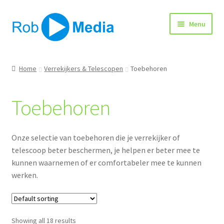
Ga
Ga
Menu
door
naar
naar
de
navigatie
inhoud
Home
Home
Verrekijkers & Telescopen
Toebehoren
Winkel
Toebehoren
Afrekenen
Onze selectie van toebehoren die je verrekijker of
telescoop beter beschermen, je helpen er beter mee te
kunnen waarnemen of er comfortabeler mee te kunnen
werken.
Showing all 18 results