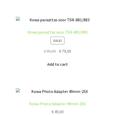
Kowa paraattas voor TSN-881/883
SALE!
Original
Current
€
99,00
€
79,00
price
price
was:
is:
Add to cart
€ 99,00.
€ 79,00.
Kowa Photo Adapter 49mm-25X
€
49,00