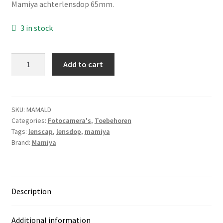
Mamiya achterlensdop 65mm.
3 in stock
Mamiya
Add to cart
achterlensdop
quantity
SKU:
MAMALD
Categories:
Fotocamera's
,
Toebehoren
Tags:
lenscap
,
lensdop
,
mamiya
Brand:
Mamiya
Description
Additional information