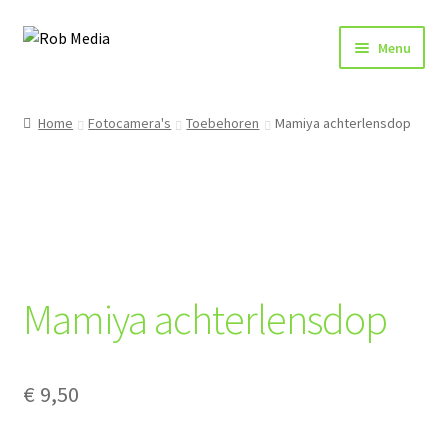
Ga
Ga
Menu
door
naar
naar
de
Home
navigatie
inhoud
Home
Fotocamera's
Toebehoren
Mamiya achterlensdop
Winkel
Afrekenen
Mamiya achterlensdop
€
9,50