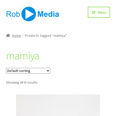
Ga
Ga
Menu
door
naar
naar
de
navigatie
inhoud
Home
Home
Products tagged “mamiya”
Winkel
mamiya
Afrekenen
Showing all 8 results