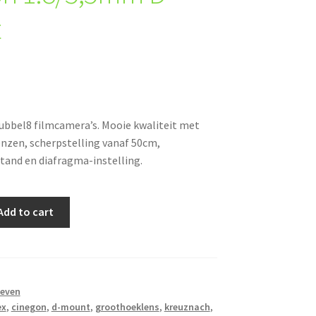
t
ubbel8 filmcamera’s. Mooie kwaliteit met
nzen, scherpstelling vanaf 50cm,
and en diafragma-instelling.
Add to cart
ieven
ex
,
cinegon
,
d-mount
,
groothoeklens
,
kreuznach
,