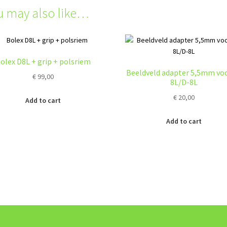
u may also like…
olex D8L + grip + polsriem
Beeldveld adapter 5,5mm voo
€
99,00
8L/D-8L
€
20,00
Add to cart
Add to cart