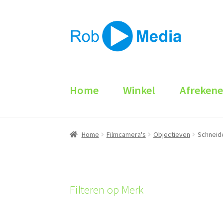
Ga
Ga
door
naar
naar
de
navigatie
inhoud
Home
Winkel
Afreken
Home
Filmcamera's
Objectieven
Schneid
Filteren op Merk