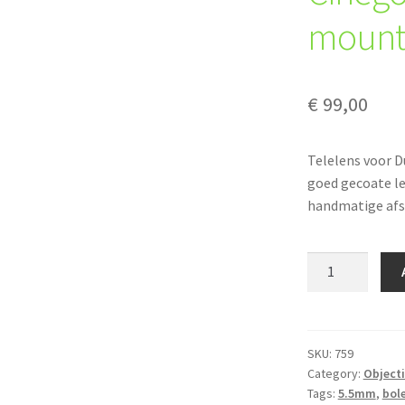
moun
€
99,00
Telelens voor D
goed gecoate le
handmatige afst
Schneider
Kreuznach
Cinegon
1.8/5,5mm
D-
SKU:
759
Category:
Object
mount
Tags:
5.5mm
,
bol
quantity