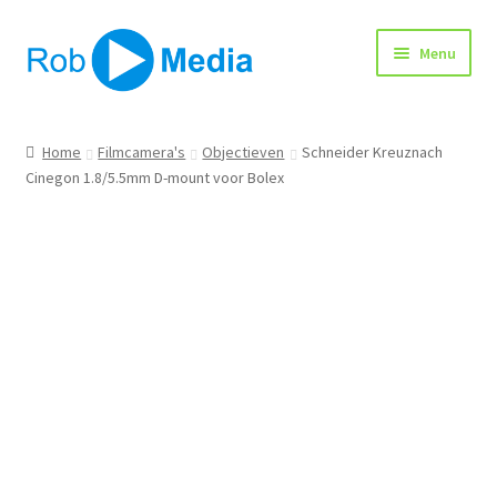
Ga
Ga
Menu
door
naar
naar
de
navigatie
inhoud
Home
Home
Filmcamera's
Objectieven
Schneider Kreuznach
Cinegon 1.8/5.5mm D-mount voor Bolex
Winkel
Afrekenen