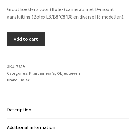
Groothoeklens voor (Bolex) camera’s met D-mount
aansluiting (Bolex L8/B8/C8/D8 en diverse H8 modellen).
Schneider
Add to cart
Kreuznach
Cinegon
1.8/5.5mm
D-
SKU:
7959
Categories:
Filmcamera's
,
Objectieven
mount
Brand:
Bolex
voor
Bolex
quantity
Description
Additional information