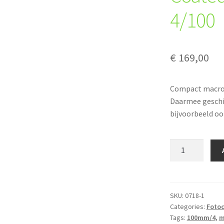
4/100
€
169,00
Compact macro 
Daarmee geschi
bijvoorbeeld oo
Pentax
Super-
Multi-
Coated
Macro-
SKU:
0718-1
Categories:
Foto
Takumar
Tags:
100mm/4
,
m
4/100