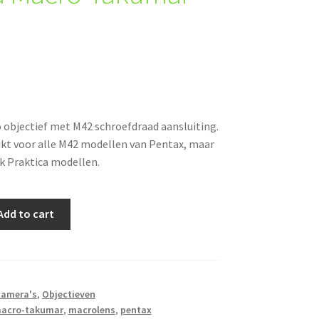
objectief met M42 schroefdraad aansluiting.
kt voor alle M42 modellen van Pentax, maar
k Praktica modellen.
Add to cart
camera's
,
Objectieven
acro-takumar
,
macrolens
,
pentax