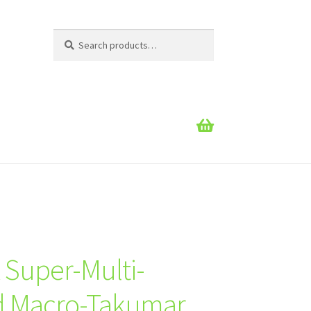
Search
Search
for:
 Super-Multi-
d Macro-Takumar