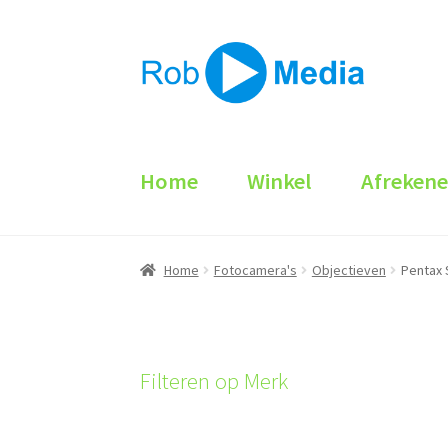
Ga
Ga
door
naar
naar
de
navigatie
inhoud
Home
Winkel
Afreken
Home
Fotocamera's
Objectieven
Pentax 
Filteren op Merk