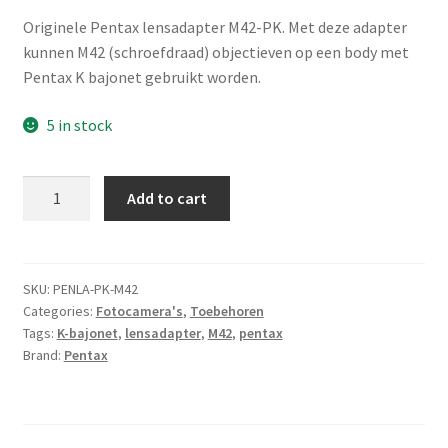
Originele Pentax lensadapter M42-PK. Met deze adapter
kunnen M42 (schroefdraad) objectieven op een body met
Pentax K bajonet gebruikt worden.
5 in stock
Pentax
Add to cart
lensadapter
Pentax
K
bajonet
SKU:
PENLA-PK-M42
Categories:
Fotocamera's
,
Toebehoren
naar
Tags:
K-bajonet
,
lensadapter
,
M42
,
pentax
M42
Brand:
Pentax
quantity