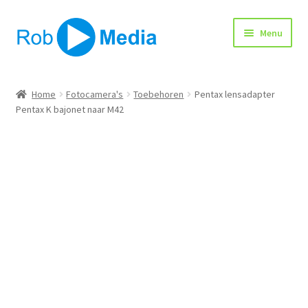
Ga
Ga
Menu
door
naar
naar
de
navigatie
inhoud
Home
Home
Fotocamera's
Toebehoren
Pentax lensadapter
Pentax K bajonet naar M42
Winkel
Afrekenen