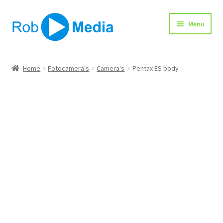
Ga
Ga
Menu
door
naar
naar
de
navigatie
inhoud
Home
Home
Fotocamera's
Camera's
Pentax ES body
Winkel
Afrekenen