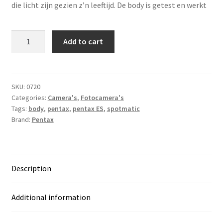
die licht zijn gezien z’n leeftijd. De body is getest en werkt
Pentax
Add to cart
ES
body
quantity
SKU:
0720
Categories:
Camera's
,
Fotocamera's
Tags:
body
,
pentax
,
pentax ES
,
spotmatic
Brand:
Pentax
Description
Additional information