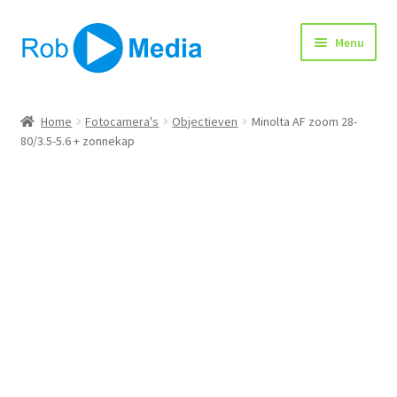
Ga
Ga
Menu
door
naar
naar
de
navigatie
inhoud
Home
Home
Fotocamera's
Objectieven
Minolta AF zoom 28-
80/3.5-5.6 + zonnekap
Winkel
Afrekenen