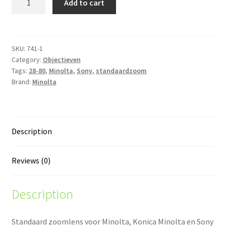
Add to cart
AF
zoom
28-
80/3.5-
SKU:
741-1
Category:
Objectieven
5.6
Tags:
28-80
,
Minolta
,
Sony
,
standaardzoom
+
Brand:
Minolta
zonnekap
quantity
Description
Reviews (0)
Description
Standaard zoomlens voor Minolta, Konica Minolta en Sony