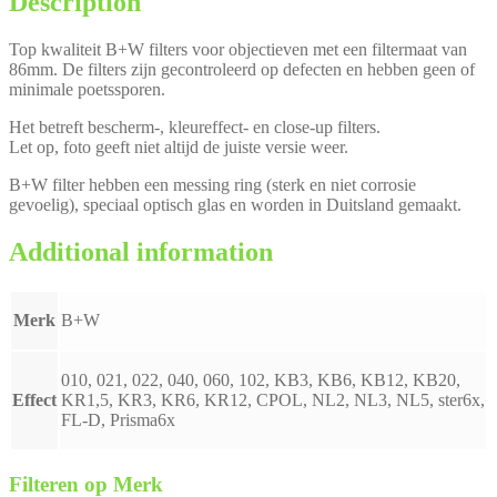
Description
Top kwaliteit B+W filters voor objectieven met een filtermaat van
86mm. De filters zijn gecontroleerd op defecten en hebben geen of
minimale poetssporen.
Het betreft bescherm-, kleureffect- en close-up filters.
Let op, foto geeft niet altijd de juiste versie weer.
B+W filter hebben een messing ring (sterk en niet corrosie
gevoelig), speciaal optisch glas en worden in Duitsland gemaakt.
Additional information
Merk
B+W
010, 021, 022, 040, 060, 102, KB3, KB6, KB12, KB20,
Effect
KR1,5, KR3, KR6, KR12, CPOL, NL2, NL3, NL5, ster6x,
FL-D, Prisma6x
Filteren op Merk