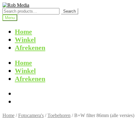
Ga
Ga
door
naar
Search
Search
naar
de
for:
Menu
navigatie
inhoud
Home
Winkel
Afrekenen
Home
Winkel
Afrekenen
Home
/
Fotocamera's
/
Toebehoren
/
B+W filter 86mm (alle versies)