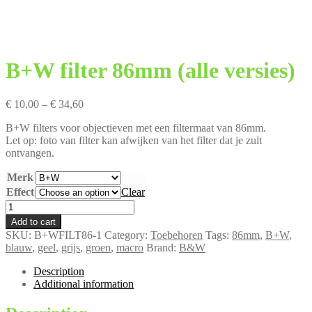
B+W filter 86mm (alle versies)
Price
€
10,00
–
€
34,60
range:
B+W filters voor objectieven met een filtermaat van 86mm.
€ 10,00
Let op: foto van filter kan afwijken van het filter dat je zult
through
ontvangen.
€ 34,60
Merk
Effect
Clear
B+W
filter
Add to cart
86mm
SKU:
B+WFILT86-1
Category:
Toebehoren
Tags:
86mm
,
B+W
,
(alle
blauw
,
geel
,
grijs
,
groen
,
macro
Brand:
B&W
versies)
quantity
Description
Additional information