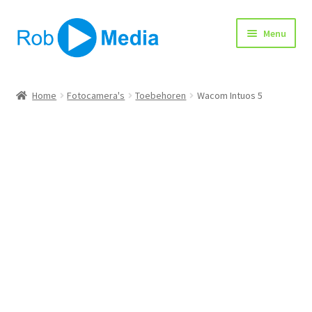
Ga
Ga
Menu
door
naar
naar
de
navigatie
inhoud
Home
Home
Fotocamera's
Toebehoren
Wacom Intuos 5
Winkel
Afrekenen