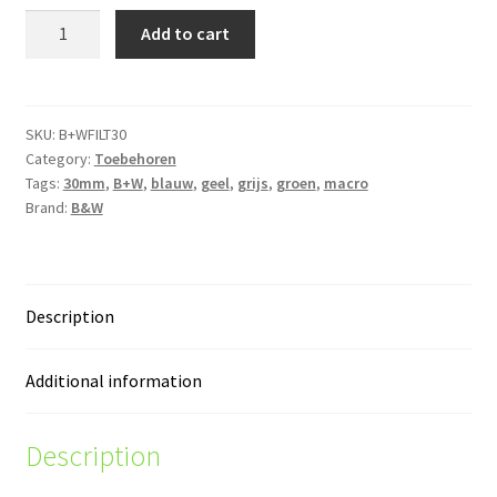
B+W
Add to cart
filter
30mm
(alle
versies)
SKU:
B+WFILT30
Category:
Toebehoren
quantity
Tags:
30mm
,
B+W
,
blauw
,
geel
,
grijs
,
groen
,
macro
Brand:
B&W
Description
Additional information
Description