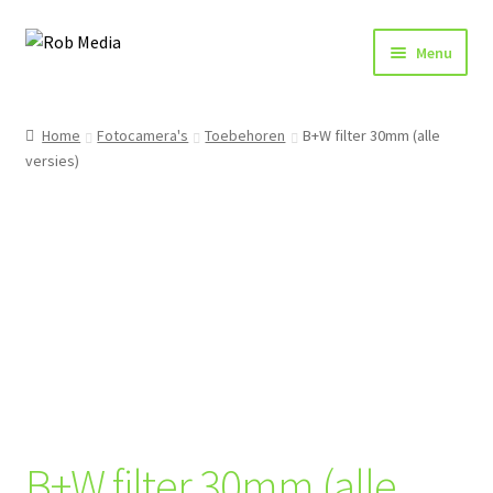
Ga
Ga
Menu
door
naar
naar
de
Home
navigatie
inhoud
Home
Fotocamera's
Toebehoren
B+W filter 30mm (alle
versies)
Winkel
Afrekenen
B+W filter 30mm (alle