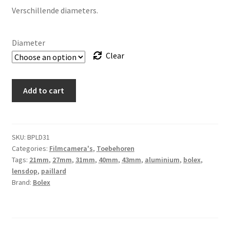
through
Verschillende diameters.
€ 19,50
Diameter
Clear
Bolex
Add to cart
Paillard
aluminium
lensdop
quantity
SKU:
BPLD31
Categories:
Filmcamera's
,
Toebehoren
Tags:
21mm
,
27mm
,
31mm
,
40mm
,
43mm
,
aluminium
,
bolex
,
lensdop
,
paillard
Brand:
Bolex