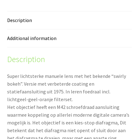
quantity
Description
Additional information
Description
Super lichtsterke manuele lens met het bekende “swirly
bokeh”. Versie met verbeterde coating en
statiefaansluiting uit 1975. In leren foedraal incl.
lichtgeel-geel-oranje filterset.
Het objectief heeft een M42 schroefdraad aansluiting
waarmee koppeling op allerlei moderne digitale camera’s
mogelijk is. Het objectief is een kies-stop diafragma, Dit
betekent dat het diafragma niet opent of sluit door aan
het diafragma te draaien, maar met een aparte ring