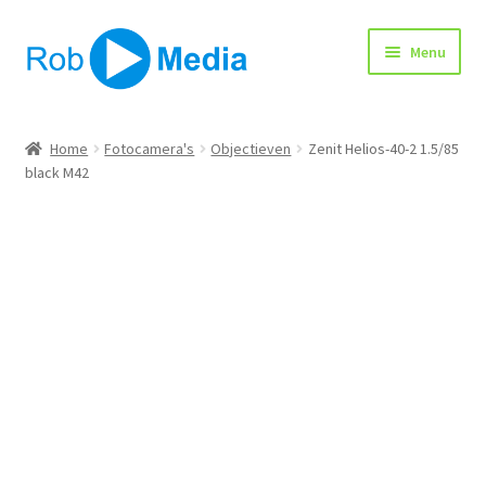
Ga
Ga
Menu
door
naar
naar
de
navigatie
inhoud
Home
Home
Fotocamera's
Objectieven
Zenit Helios-40-2 1.5/85
black M42
Winkel
Afrekenen