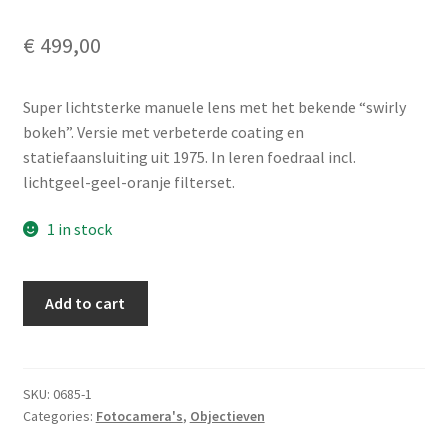
€
499,00
Super lichtsterke manuele lens met het bekende “swirly
bokeh”. Versie met verbeterde coating en
statiefaansluiting uit 1975. In leren foedraal incl.
lichtgeel-geel-oranje filterset.
1 in stock
Zenit
Add to cart
Helios-
40-
2
1.5/85
SKU:
0685-1
Categories:
Fotocamera's
,
Objectieven
black
M42