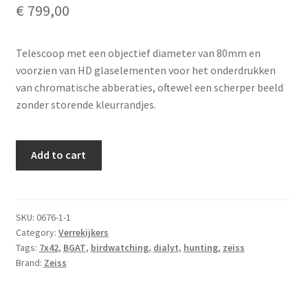
€
799,00
Telescoop met een objectief diameter van 80mm en
voorzien van HD glaselementen voor het onderdrukken
van chromatische abberaties, oftewel een scherper beeld
zonder storende kleurrandjes.
Zeiss
Add to cart
7x42
B
GA
T*
SKU:
0676-1-1
Category:
Verrekijkers
quantity
Tags:
7x42
,
BGAT
,
birdwatching
,
dialyt
,
hunting
,
zeiss
Brand:
Zeiss