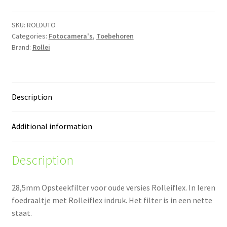
Rolleiflex
-
SKU:
ROLDUTO
Categories:
Fotocamera's
,
Toebehoren
1
Brand:
Rollei
quantity
Description
Additional information
Description
28,5mm Opsteekfilter voor oude versies Rolleiflex. In leren
foedraaltje met Rolleiflex indruk. Het filter is in een nette
staat.