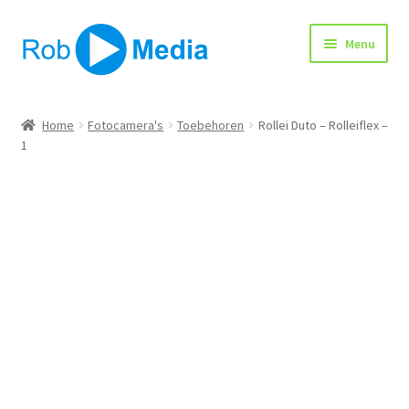
Ga
Ga
Menu
door
naar
naar
de
navigatie
inhoud
Home
Home
Fotocamera's
Toebehoren
Rollei Duto – Rolleiflex –
1
Winkel
Afrekenen