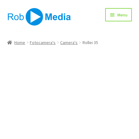
Ga
Ga
Menu
door
naar
naar
de
navigatie
inhoud
Home
Home
Fotocamera's
Camera's
Rollei 35
Winkel
Afrekenen