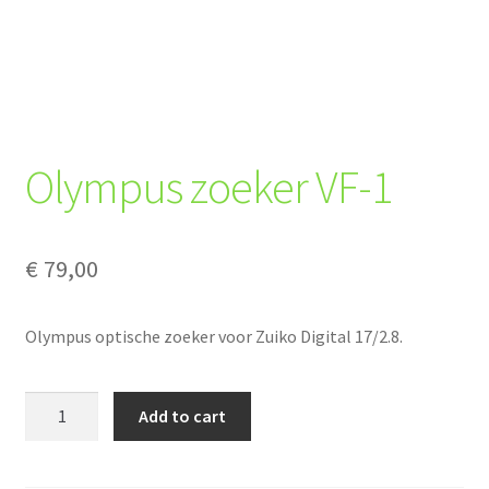
Olympus zoeker VF-1
€
79,00
Olympus optische zoeker voor Zuiko Digital 17/2.8.
Olympus
Add to cart
zoeker
VF-
1