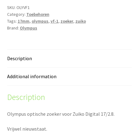
quantity
SKU:
OLYVF1
Category:
Toebehoren
Tags:
17mm
,
olympus
,
vf-1
,
zoeker
,
zuiko
Brand:
Olympus
Description
Additional information
Description
Olympus optische zoeker voor Zuiko Digital 17/2.8.
Vrijwel nieuwstaat.