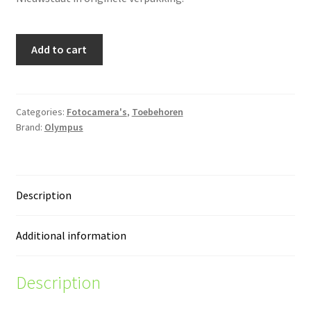
Olympus
Add to cart
7mm
tussenring
quantity
Categories:
Fotocamera's
,
Toebehoren
Brand:
Olympus
Description
Additional information
Description