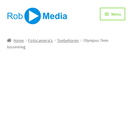
Ga
Ga
Menu
door
naar
naar
de
navigatie
inhoud
Home
Home
Fotocamera's
Toebehoren
Olympus 7mm
tussenring
Winkel
Afrekenen