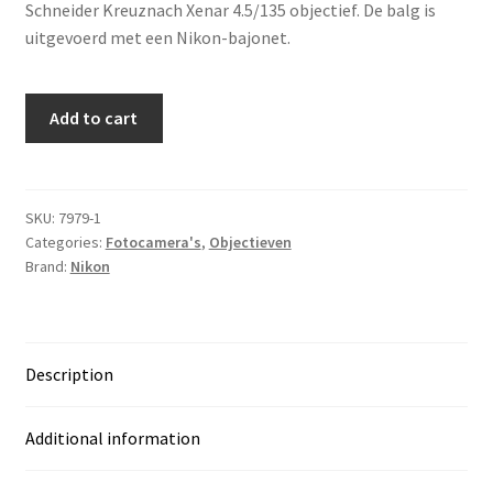
Schneider Kreuznach Xenar 4.5/135 objectief. De balg is
uitgevoerd met een Nikon-bajonet.
Novoflex
Add to cart
balg
universeel
+
Xenar
SKU:
7979-1
Categories:
Fotocamera's
,
Objectieven
135/4.5
Brand:
Nikon
(+Nikon-
adapter)
quantity
Description
Additional information