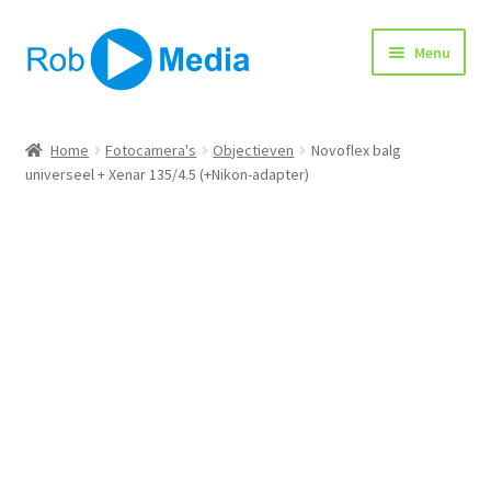
Ga
Ga
Menu
door
naar
naar
de
navigatie
inhoud
Home
Home
Fotocamera's
Objectieven
Novoflex balg
universeel + Xenar 135/4.5 (+Nikon-adapter)
Winkel
Afrekenen