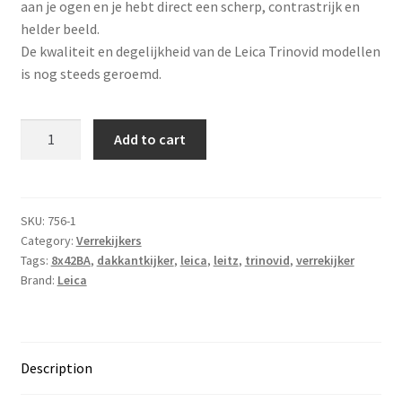
aan je ogen en je hebt direct een scherp, contrastrijk en
helder beeld.
De kwaliteit en degelijkheid van de Leica Trinovid modellen
is nog steeds geroemd.
Leica
Add to cart
Trinovid
8x42
BA
quantity
SKU:
756-1
Category:
Verrekijkers
Tags:
8x42BA
,
dakkantkijker
,
leica
,
leitz
,
trinovid
,
verrekijker
Brand:
Leica
Description