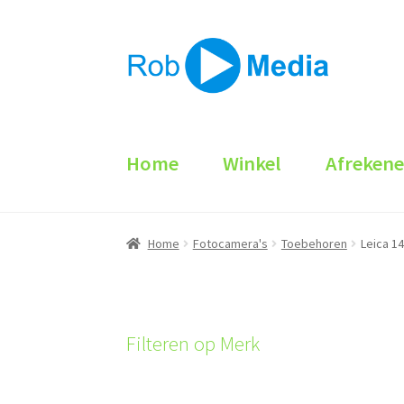
Ga
Ga
door
naar
naar
de
navigatie
inhoud
Home
Winkel
Afreken
Home
Fotocamera's
Toebehoren
Leica 14
Filteren op Merk