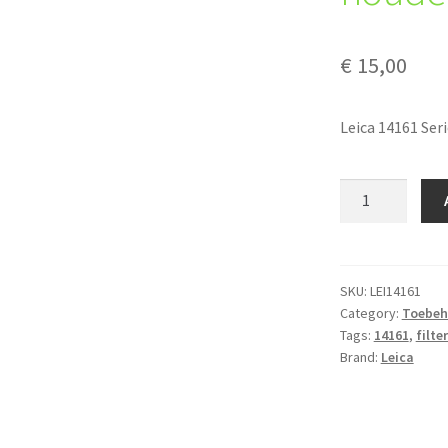
€
15,00
Leica 14161 Seri
Leica
14161
Serie
VII
houder
SKU:
LEI14161
Category:
Toebeh
ring
Tags:
14161
,
filte
quantity
Brand:
Leica