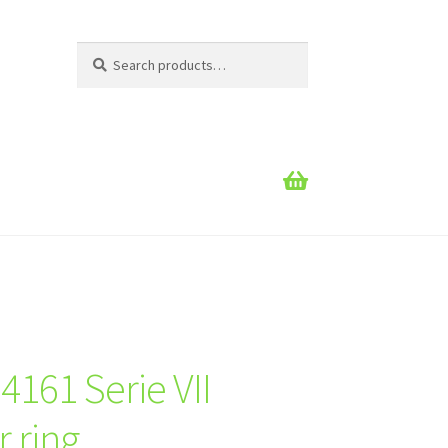
Search
Search
for:
4161 Serie VII
 ring