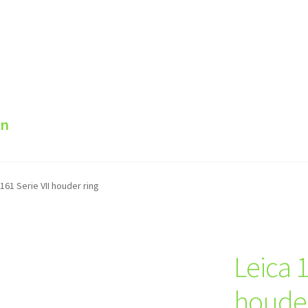
en
161 Serie VII houder ring
Leica 1
houder