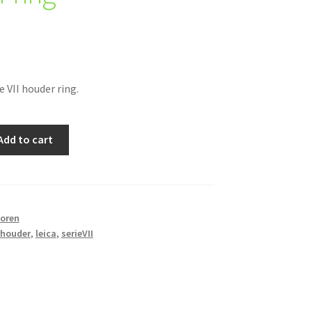
e VII houder ring.
Add to cart
oren
rhouder
,
leica
,
serieVII