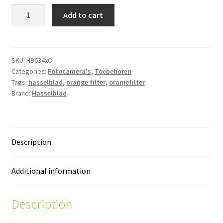
Hasselblad
Add to cart
/
63
4
x
SKU:
HB634xO
Categories:
Fotocamera's
,
Toebehoren
O
Tags:
hasselblad
,
orange filter
,
oranjefilter
-2
Brand:
Hasselblad
oranjefilter
quantity
Description
Additional information
Description