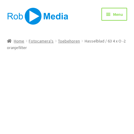
Ga
Ga
Menu
door
naar
naar
de
navigatie
inhoud
Home
Home
Fotocamera's
Toebehoren
Hasselblad / 63 4 x O -2
oranjefilter
Winkel
Afrekenen