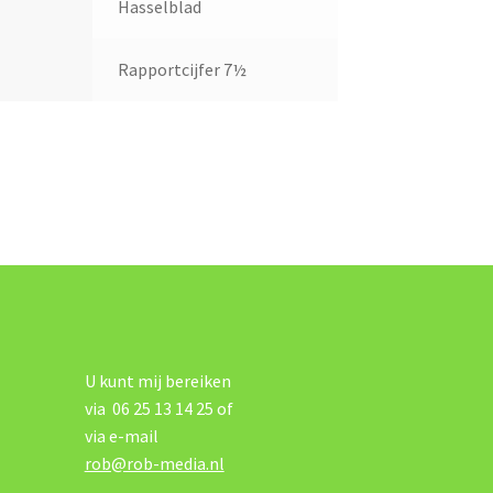
Hasselblad
Rapportcijfer 7½
U kunt mij bereiken
via 06 25 13 14 25 of
via e-mail
rob@rob-media.nl