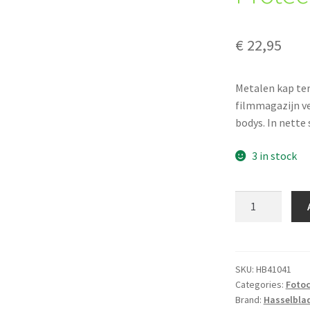
€
22,95
Metalen kap ter
filmmagazijn ve
bodys. In nette
3 in stock
Hasselblad
41041
Rear
Protective
Cover
SKU:
HB41041
Categories:
Foto
quantity
Brand:
Hasselbla