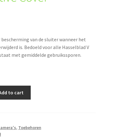
 bescherming van de sluiter wanneer het
rwijderd is. Bedoeld voor alle Hasselblad V
 staat met gemiddelde gebruikssporen.
Add to cart
camera's
,
Toebehoren
d