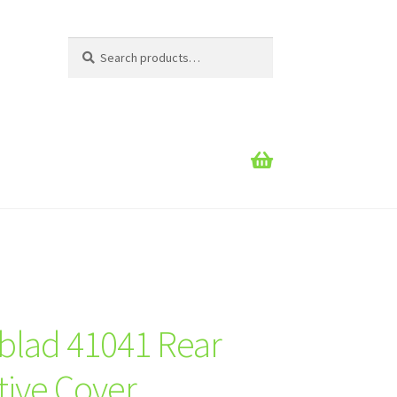
Search
Search
for:
blad 41041 Rear
tive Cover