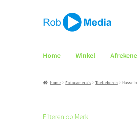
Ga
Ga
door
naar
naar
de
navigatie
inhoud
Home
Winkel
Afreken
Home
Fotocamera's
Toebehoren
Hasselb
Filteren op Merk