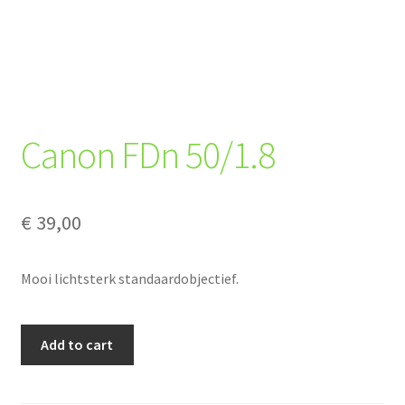
Canon FDn 50/1.8
€
39,00
Mooi lichtsterk standaardobjectief.
Canon
Add to cart
FDn
50/1.8
quantity