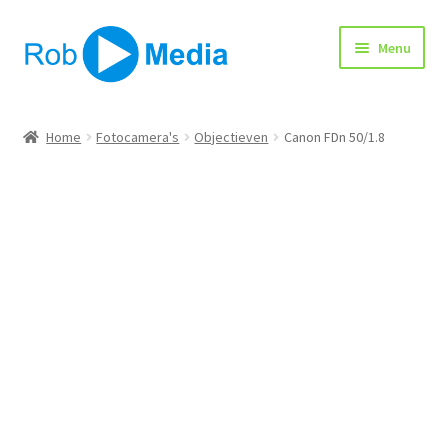
Ga
Ga
Menu
door
naar
naar
de
navigatie
inhoud
Home
Home
Fotocamera's
Objectieven
Canon FDn 50/1.8
Winkel
Afrekenen