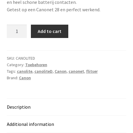
en heel schone batterij contacten.
Getest op een Canonet 28 en perfect werkend.
Canon
Add to cart
Canolite
D
(voor
Canonet)
SKU:
CANOLITED
Category:
Toebehoren
quantity
Tags:
canolite
,
canoliteD
,
Canon
,
canonet
,
flitser
Brand:
Canon
Description
Additional information