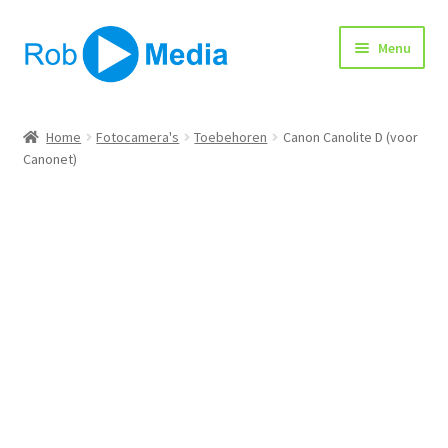
Ga
Ga
Menu
door
naar
naar
de
navigatie
inhoud
Home
Home
Fotocamera's
Toebehoren
Canon Canolite D (voor
Canonet)
Winkel
Afrekenen