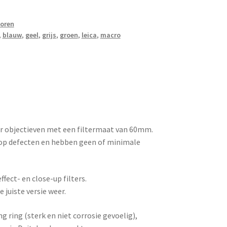
oren
,
blauw
,
geel
,
grijs
,
groen
,
leica
,
macro
or objectieven met een filtermaat van 60mm.
d op defecten en hebben geen of minimale
fect- en close-up filters.
e juiste versie weer.
 ring (sterk en niet corrosie gevoelig),