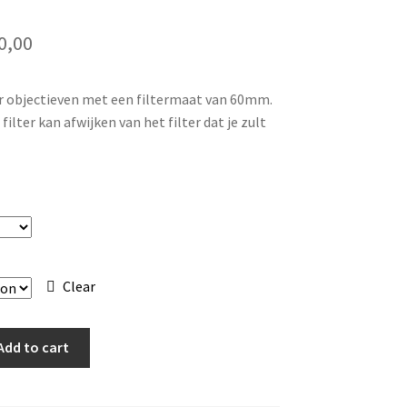
Price
0,00
range:
r objectieven met een filtermaat van 60mm.
€ 6,00
filter kan afwijken van het filter dat je zult
through
€ 10,00
Clear
Add to cart