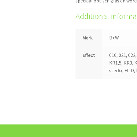
speciaal optisch glas en wor
Additional informa
Merk
B+W
Effect
010, 021, 022
KR1,5, KR3, 
ster6x, FL-D,