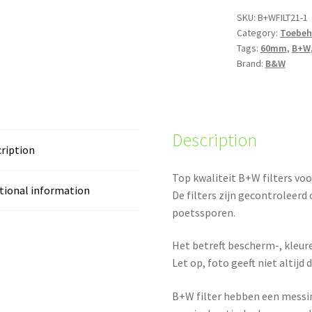
versies)
SKU:
B+WFILT21-1
Category:
Toebeh
quantity
Tags:
60mm
,
B+W
Brand:
B&W
Description
ription
Top kwaliteit B+W filters vo
tional information
De filters zijn gecontroleer
poetssporen.
Het betreft bescherm-, kleuref
Let op, foto geeft niet altijd d
B+W filter hebben een messing