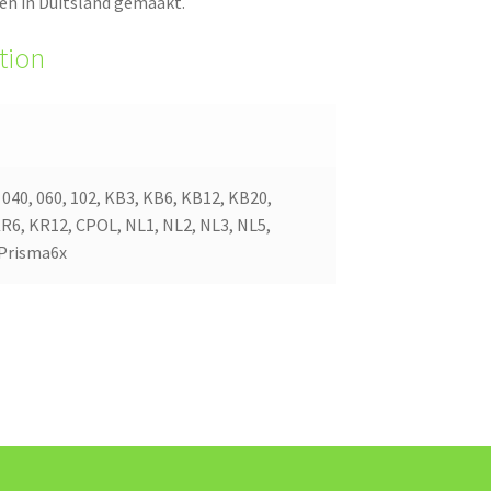
den in Duitsland gemaakt.
tion
, 040, 060, 102, KB3, KB6, KB12, KB20,
KR6, KR12, CPOL, NL1, NL2, NL3, NL5,
 Prisma6x