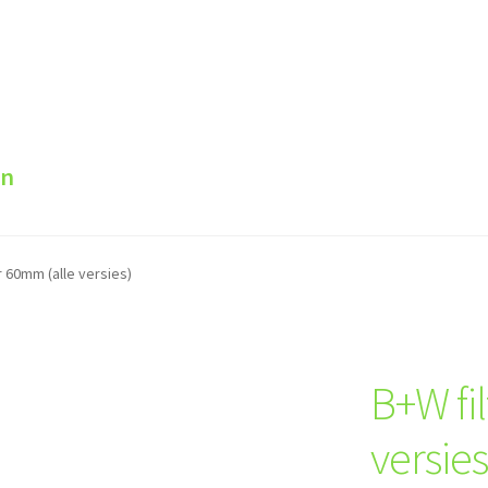
en
r 60mm (alle versies)
B+W fi
versies