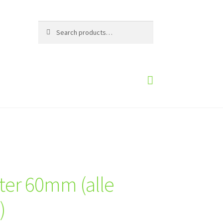
Search
Search
for:
lter 60mm (alle
)