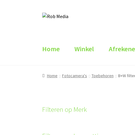
Ga
Ga
door
naar
naar
de
navigatie
inhoud
Home
Winkel
Afreken
Home
Fotocamera's
Toebehoren
B+W filte
Filteren op Merk