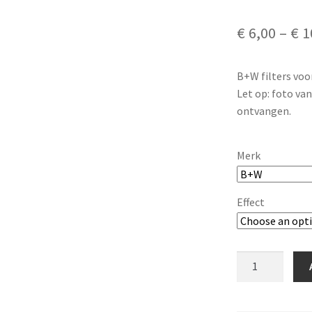
€
6,00
–
€
1
B+W filters voo
Let op: foto van 
ontvangen.
Merk
Effect
B+W
filter
60mm
(alle