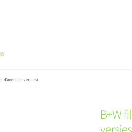
en
er 43mm (alle versies)
B+W fi
versies