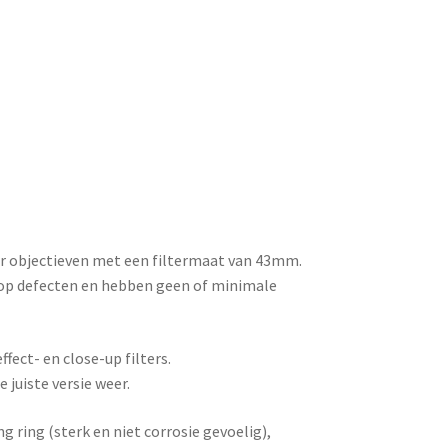
or objectieven met een filtermaat van 43mm.
d op defecten en hebben geen of minimale
fect- en close-up filters.
e juiste versie weer.
 ring (sterk en niet corrosie gevoelig),