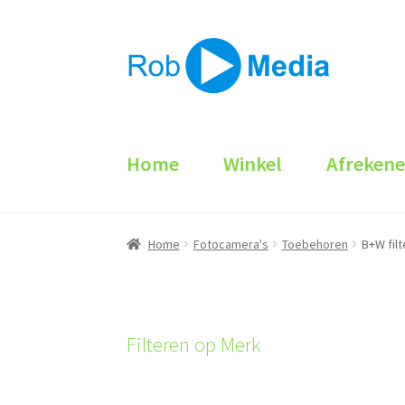
Ga
Ga
door
naar
naar
de
navigatie
inhoud
Home
Winkel
Afreken
Home
Fotocamera's
Toebehoren
B+W filt
Filteren op Merk