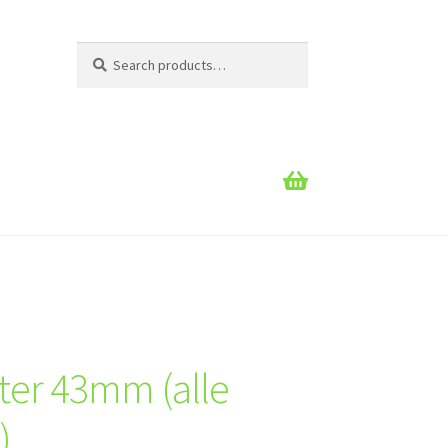
Search
Search
for:
lter 43mm (alle
)