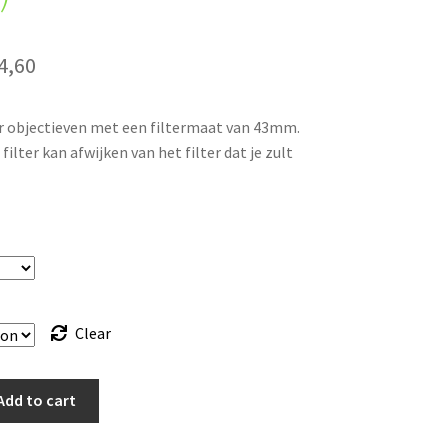
Price
4,60
range:
r objectieven met een filtermaat van 43mm.
€ 6,00
filter kan afwijken van het filter dat je zult
through
€ 14,60
Clear
Add to cart