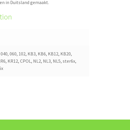
den in Duitsland gemaakt.
tion
, 040, 060, 102, KB3, KB6, KB12, KB20,
R6, KR12, CPOL, NL2, NL3, NL5, ster6x,
6x