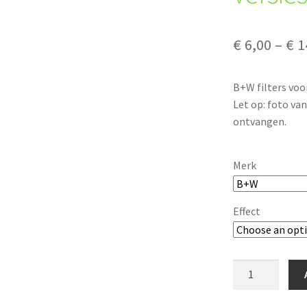
€
6,00
–
€
1
B+W filters voo
Let op: foto van 
ontvangen.
Merk
Effect
B+W
filter
43mm