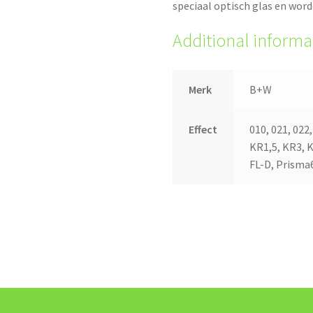
speciaal optisch glas en wor
Additional informa
Merk
B+W
Effect
010, 021, 022
KR1,5, KR3, K
FL-D, Prisma