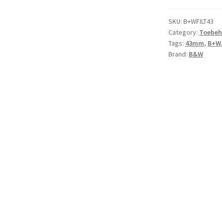
(alle
versies)
SKU:
B+WFILT43
Category:
Toebeh
quantity
Tags:
43mm
,
B+W
Brand:
B&W