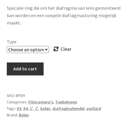
Speciale ring die om het diafragma van lens gemonteerd
kan worden en een soepele diafragmasturing mogelijk
maakt.
Type
Clear
Bolex
Add to cart
Paillard
diafragma
hendel
diverse
SKU:
BPDH
Categories:
Filmcamera's
,
Toebehoren
types
Tags:
#3
,
#4
,
1'
,
2'
,
bolex
,
diafragmahendel
,
paillard
quantity
Brand:
Bolex