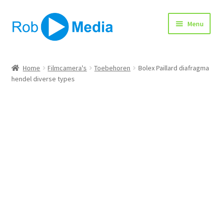
Ga
Ga
Menu
door
naar
naar
de
navigatie
inhoud
Home
Home
Filmcamera's
Toebehoren
Bolex Paillard diafragma
hendel diverse types
Winkel
Afrekenen