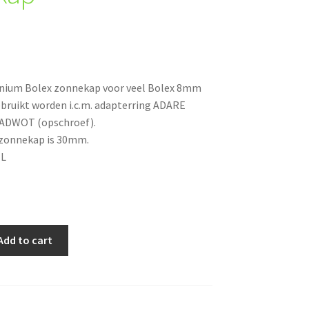
inium Bolex zonnekap voor veel Bolex 8mm
bruikt worden i.c.m. adapterring ADARE
f ADWOT (opschroef).
 zonnekap is 30mm.
IL
Add to cart