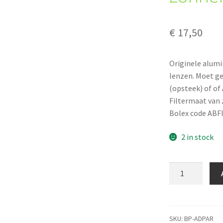
€
17,50
Originele alum
lenzen. Moet ge
(opsteek) of o
Filtermaat van
Bolex code ABF
2 in stock
Bolex
Paillard
ADPAR
zonnekap
quantity
SKU:
BP-ADPAR