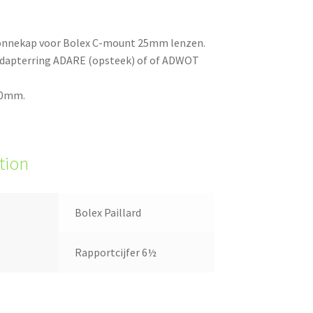
zonnekap voor Bolex C-mount 25mm lenzen.
 adapterring ADARE (opsteek) of of ADWOT
30mm.
tion
Bolex Paillard
Rapportcijfer 6½