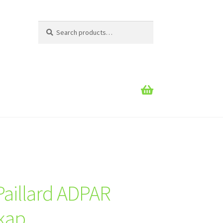
Search
Search
for:
Paillard ADPAR
kap