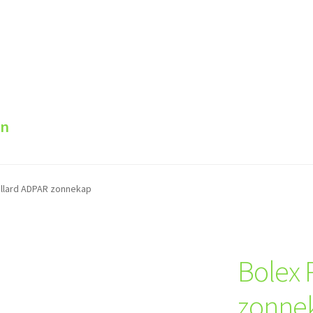
en
illard ADPAR zonnekap
Bolex 
zonne