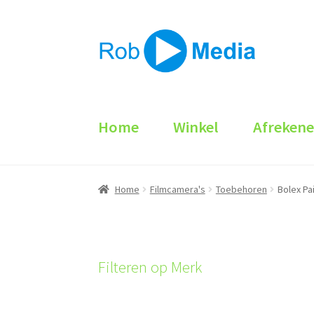
Ga
Ga
door
naar
naar
de
navigatie
inhoud
Home
Winkel
Afreken
Home
Filmcamera's
Toebehoren
Bolex Pa
Filteren op Merk