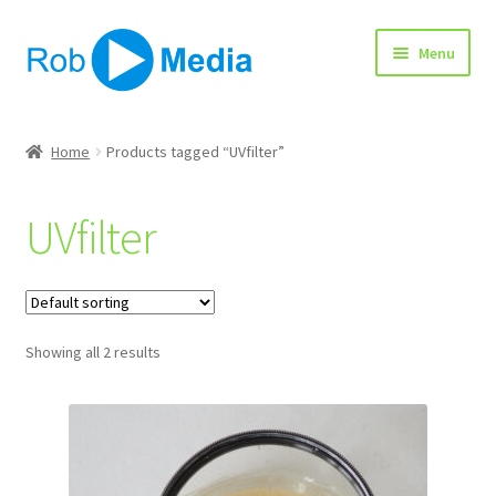
Ga
Ga
Menu
door
naar
naar
de
navigatie
inhoud
Home
Home
Products tagged “UVfilter”
Winkel
UVfilter
Afrekenen
Showing all 2 results