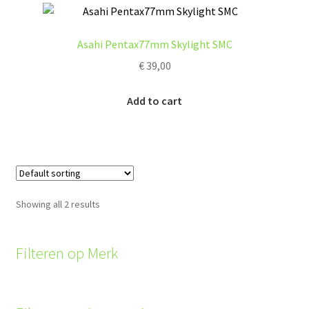
The
options
Asahi Pentax77mm Skylight SMC
may
€
39,00
be
chosen
Add to cart
on
the
product
page
Showing all 2 results
Filteren op Merk