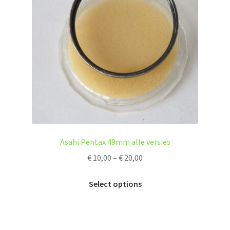
Asahi Pentax 49mm alle versies
Price
€
10,00
–
€
20,00
range:
This
€ 10,00
Select options
product
through
has
€ 20,00
multiple
variants.