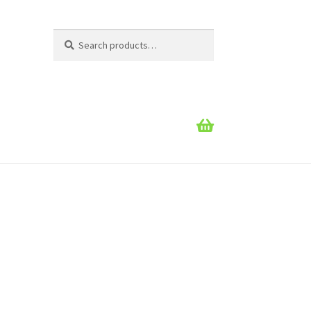
Search
Search
for: