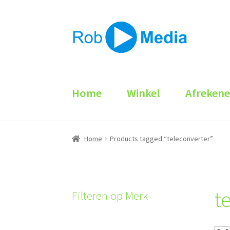
Ga
Ga
door
naar
naar
de
navigatie
inhoud
Home
Winkel
Afreken
Home
Products tagged “teleconverter”
t
Filteren op Merk