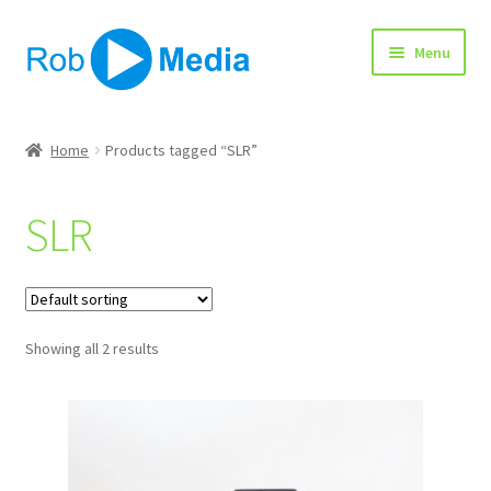
Ga
Ga
Menu
door
naar
naar
de
navigatie
inhoud
Home
Home
Products tagged “SLR”
Winkel
SLR
Afrekenen
Showing all 2 results