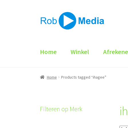
Ga
Ga
door
naar
naar
de
navigatie
inhoud
Home
Winkel
Afreken
Home
Products tagged “ihagee”
i
Filteren op Merk