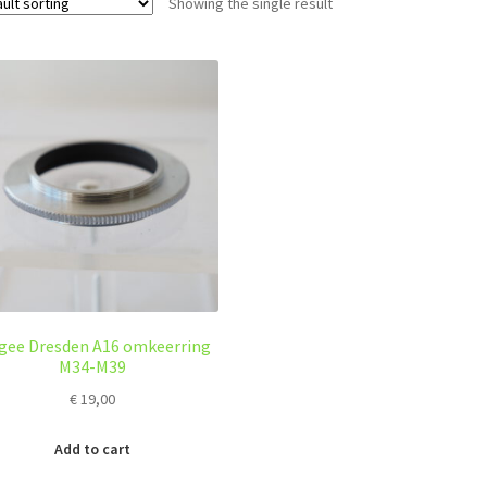
Showing the single result
gee Dresden A16 omkeerring
M34-M39
€
19,00
Add to cart