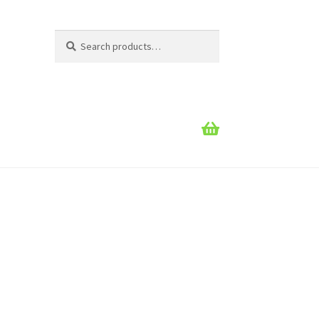
Search
Search
for: