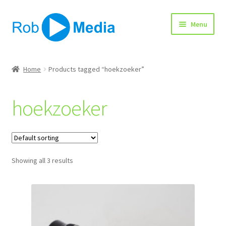
Ga
Ga
Menu
door
naar
naar
de
navigatie
inhoud
Home
Home
Products tagged “hoekzoeker”
Winkel
hoekzoeker
Afrekenen
Showing all 3 results