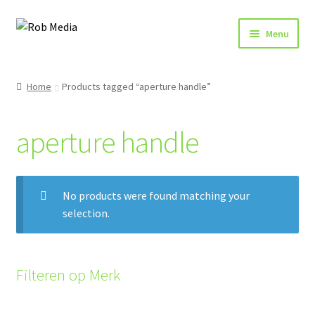
Ga
Ga
Menu
door
naar
naar
de
Home
navigatie
inhoud
Home
Products tagged “aperture handle”
Winkel
aperture handle
Afrekenen
No products were found matching your
selection.
Filteren op Merk