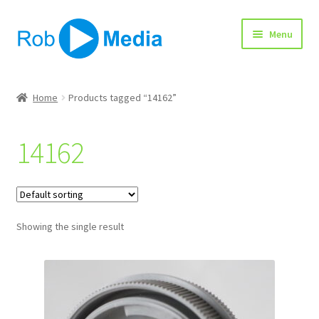
Ga
Ga
Menu
door
naar
naar
de
navigatie
inhoud
Home
Home
Products tagged “14162”
Winkel
14162
Afrekenen
Showing the single result