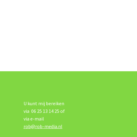
U kunt mij bereiken
via 06 25 13 14 25 of
via e-mail
rob@rob-media.nl