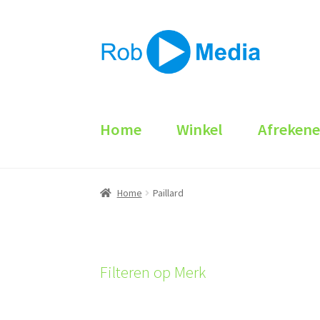
Ga
Ga
door
naar
naar
de
navigatie
inhoud
Home
Winkel
Afreken
Home
Paillard
Filteren op Merk