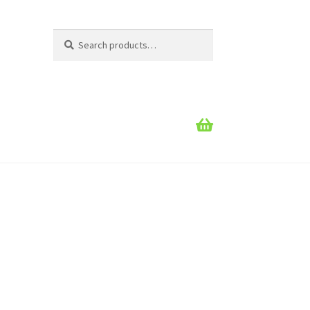
Search
Search
for: