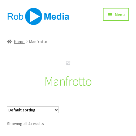
Ga
Ga
Menu
door
naar
naar
de
navigatie
inhoud
Home
Home
Manfrotto
Winkel
Manfrotto
Afrekenen
Showing all 4 results