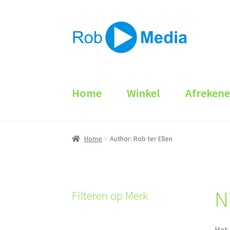
Ga
Ga
door
naar
naar
de
navigatie
inhoud
Home
Winkel
Afreken
Home
Author: Rob ter Ellen
N
Filteren op Merk
Het 