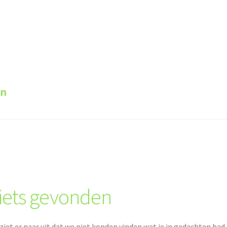
en
iets gevonden
ziet er naar uit dat we niet konden vinden wat je in gedachten had