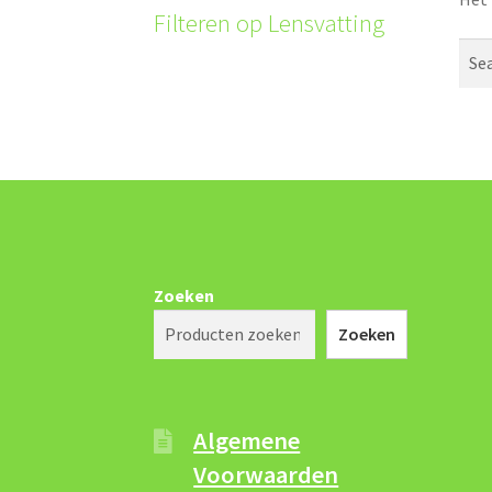
Filteren op Lensvatting
Sear
for:
Zoeken
Zoeken
Algemene
Voorwaarden